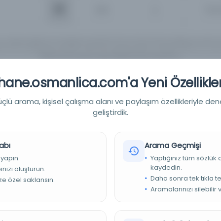
İsim
Tüm 
ın Türkçe, İngilizce ve Arapçaya çevirileri henüz tamamlanmadığı için, girmi
rnatif yazılışlarıyla yeniden aramanızı tavsiye ederiz. Örneğin "Mahmut Yesari" 
"Mahmoud Yasary" yada "Makhmoud Yessari" vb..
ane.osmanlica.com'a Yeni Özellikler
Detaylı Arama
Yapay Zeka ile Arama
lü arama, kişisel çalışma alanı ve paylaşım özellikleriyle den
geliştirdik.
abı
Arama Geçmişi
 yapın.
Yaptığınız tüm sözlük
Sırala :
Varsay
0 sonuçtan 0 - 0 arası gösteriliyor
için
kaydedin.
nızı oluşturun.
Daha sonra tek tıkla te
ize özel saklansın.
Aramalarınızı silebilir 
a kriterleriniz için sonuç bulunamadı. Lütfen farklı anahtar kelime