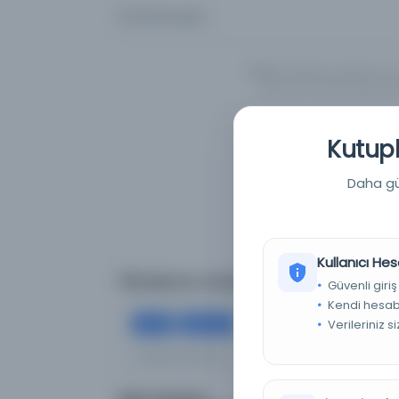
Aramanızı girin...
UYARI:
Veritabanı kayıtlarımız
İngilizce/Türkçe/Arapça alte
Kutuph
Daha güç
Kullanıcı Hes
Filtreleme menüsü
Güvenli giriş
Kendi hesabı
×
×
Verileriniz s
118
Dijital
Tümünü Temizle
Aram
Eser Durumu