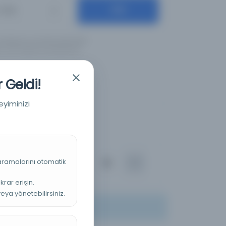
Ara
Diller
ş olduğunuz anahtar kelimeleri
için İngilizce yazılışlarıyla
 Geldi!
eyiminizi
 aramalarını otomatik
ılan
100
krar erişin.
veya yönetebilirsiniz.
ler veya filtreler deneyin.