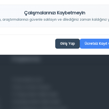
Çalışmalarınızı Kaybetmeyin
n, araştırmalarınızı güvenle saklayın ve dilediğiniz zaman kaldığını
Giriş Yap
Ücretsiz Kayıt 
Projelerimiz
Osmanlica.com
Aruz ve Hece Ölçüsü
Türkçe Metin Sıklık Analizi
Kazakça Metin Sıklık Analizi