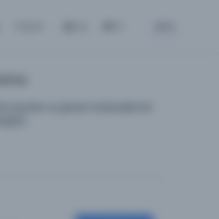
BETA
a
İletişim
Giriş
TR
Arama
 yayınları ve görsel materyalleri bir
logdur.