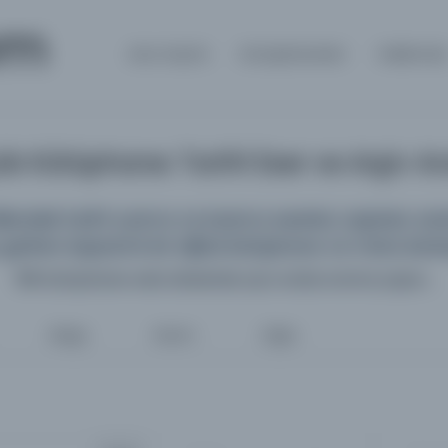
om
Ana Sayfa
Kütüphaneler
Hakkınd
k Kütüphane: Tarihî Eser ve Arşiv 
deki tarihî yazma ve basma eserleri, arşivleri, süreli
getiren kapsamlı bir dijital kütüphane ve meta kata
198 kütüphane web sitesinde aynı anda arama yapın...
Belge
Resim
Diğer