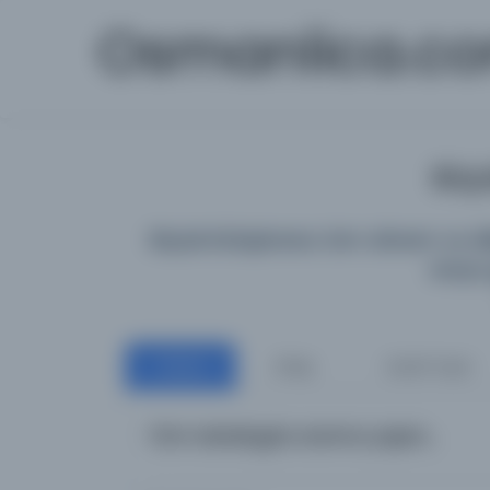
Osmanlica.c
Büyü
Büyük Kütüphane; tüm dönem ve diller
araya 
Tümü
Kitap
Süreli Yayın
Tüm katalogta arama yapın...