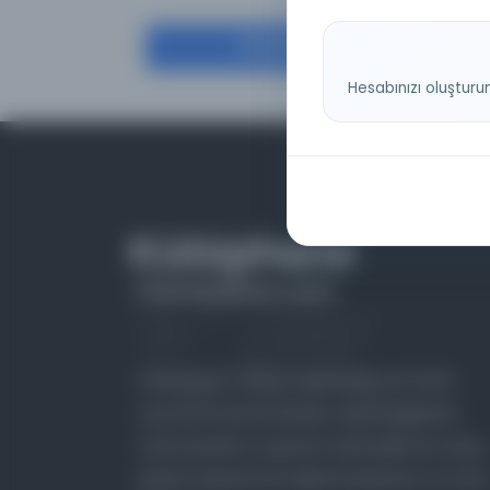
Filtrele
Hesabınızı oluşturu
Farklı dönem, dil ve coğrafyalara ait tarihî
yazma ve basma eserleri, arşiv belgelerini,
süreli yayınları ve görsel materyalleri bir araya
getiren kapsamlı bir dijital kütüphane ve meta