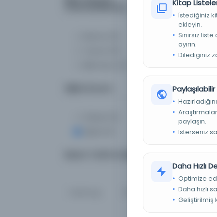
Kitap Listeler
(Yazma/Basma)
İstediğiniz 
ekleyin.
Sınırsız list
Basma
(0)
ayırın.
Yazma
(0)
Dilediğiniz 
Bilinmiyor
(0)
Dijital Durum
Paylaşılabili
Hazırladığını
Araştırmaları
Fiziksel
(0)
paylaşın.
Dijital
(0)
İsterseniz s
Basım Tarihi Aralığı
Daha Hızlı 
Optimize ed
Daha hızlı s
Geliştirilmiş