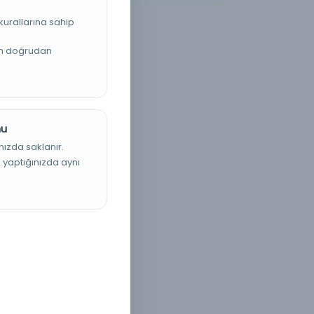
kurallarına sahip
an doğrudan
nu
nızda saklanır.
ş yaptığınızda aynı