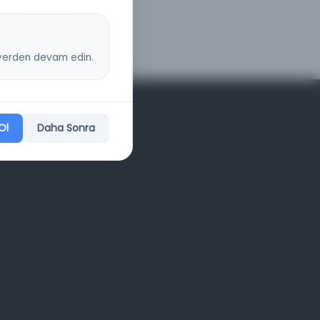
z yerden devam edin.
Ol
Daha Sonra