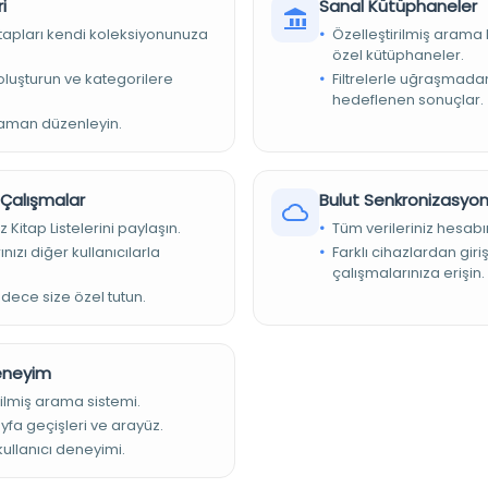
i
Sanal Kütüphaneler
kitapları kendi koleksiyonunuza
Özelleştirilmiş arama 
özel kütüphaneler.
e oluşturun ve kategorilere
Filtrelerle uğraşmad
hedeflenen sonuçlar.
zaman düzenleyin.
r Çalışmalar
Bulut Senkronizasyo
z Kitap Listelerini paylaşın.
Tüm verileriniz hesabı
nızı diğer kullanıcılarla
Farklı cihazlardan giri
çalışmalarınıza erişin.
adece size özel tutun.
Deneyim
ilmiş arama sistemi.
ayfa geçişleri ve arayüz.
 kullanıcı deneyimi.