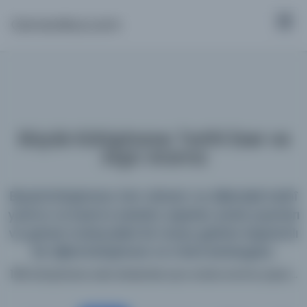
Osmanlica.com
Büyük Kütüphane: Tarihî Eser ve
Arşiv Arama
Büyük Kütüphane; tüm dönem ve dillerdeki tarihî
yazma ve basma eserleri, arşivleri, süreli yayınları
ve görsel materyalleri bir araya getiren kapsamlı
bir dijital kütüphane ve meta katalogdur.
198 kütüphane web sitesinde aynı anda arama yapın...