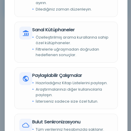
ayırın.
Arama kriterleriniz için sonuç bulunamadı. Lütfen farklı
Dilediğiniz zaman düzenleyin.
anahtar kelimeler veya filtreler deneyin.
Sanal Kütüphaneler
Filtreleme menüsü
Özelleştirilmiş arama kurallarına sahip
özel kütüphaneler.
×
×
1
114
Filtrelerle uğraşmadan doğrudan
hedeflenen sonuçlar.
Tümünü Temizle
Eser Durumu (Yazma/Basma)
Paylaşılabilir Çalışmalar
Hazırladığınız Kitap Listelerini paylaşın.
Basma
(0)
Araştırmalarınızı diğer kullanıcılarla
paylaşın.
Yazma
(0)
İsterseniz sadece size özel tutun.
Bilinmiyor
(0)
Dijital Durum
Bulut Senkronizasyonu
Tüm verileriniz hesabınızda saklanır.