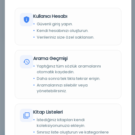
Detaylı Arama
Kullanıcı Hesabı
Güvenli giriş yapın.
Yapay Zeka ile Arama
Kendi hesabınızı oluşturun.
Verileriniz size özel saklansın.
Arama Geçmişi
Yaptığınız tüm sözlük aramalarını
otomatik kaydedin.
0 sonuçtan 0 - 0 arası gösteriliyor
için
Daha sonra tek tıkla tekrar erişin.
Aramalarınızı silebilir veya
yönetebilirsiniz.
Sırala :
Varsayılan
100
Kitap Listeleri
İstediğiniz kitapları kendi
koleksiyonunuza ekleyin.
Sınırsız liste oluşturun ve kategorilere