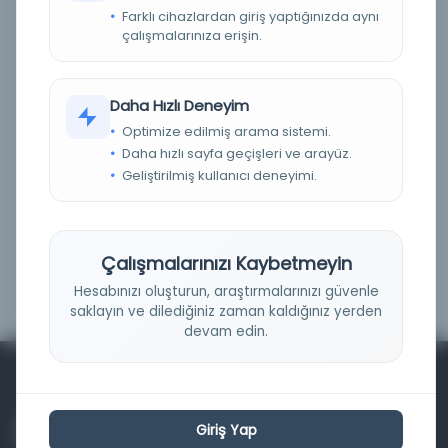
Farklı cihazlardan giriş yaptığınızda aynı
Fiziksel
(0)
çalışmalarınıza erişin.
Dijital
(0)
Basım Tarihi Aralığı
Daha Hızlı Deneyim
Optimize edilmiş arama sistemi.
Daha hızlı sayfa geçişleri ve arayüz.
Geliştirilmiş kullanıcı deneyimi.
Çalışmalarınızı Kaybetmeyin
Filtrele
Hesabınızı oluşturun, araştırmalarınızı güvenle
saklayın ve dilediğiniz zaman kaldığınız yerden
devam edin.
Giriş Yap