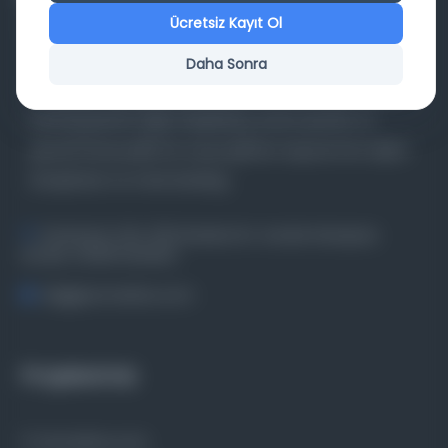
Ücretsiz Kayıt Ol
Daha Sonra
Farklı dönem, dil ve coğrafyalara ait tarihî yazma ve
basma eserleri, arşiv belgelerini, süreli yayınları ve
görsel materyalleri bir araya getiren kapsamlı bir dijital
kütüphane ve meta katalog.
Entertech Ofis: 322 İstanbul Ün. Avcılar Kampüsü
Avcılar, 34320 İstanbul
bilgi@osmanlica.com
Projelerimiz
Osmanlica.com