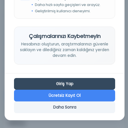
Daha hızlı sayfa geçişleri ve arayüz.
Geliştirilmiş kullanıcı deneyimi.
Dilbilgisi
Yazar:
CUL
Çalışmalarınızı Kaybetmeyin
Konu:
Kahire Genizası
Hesabınızı oluşturun, araştırmalarınızı güvenle
saklayın ve dilediğiniz zaman kaldığınız yerden
Dil:
heb,jrb
devam edin.
Tür:
Belge
Kütüphane:
Cambridge Dijital Kütüphanesi
Giriş Yap
Devam
Ücretsiz Kayıt Ol
Daha Sonra
Mektup