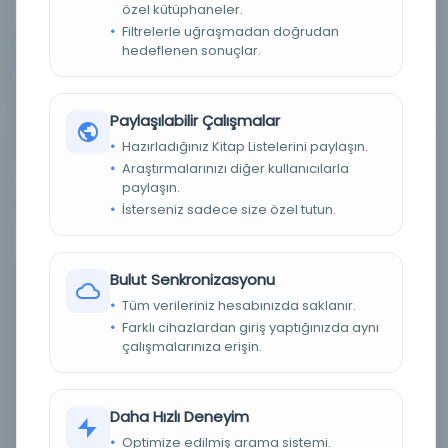
özel kütüphaneler.
Filtrelerle uğraşmadan doğrudan
hedeflenen sonuçlar.
Devam
Paylaşılabilir Çalışmalar
Hazırladığınız Kitap Listelerini paylaşın.
Suriye iş rehberi, [reklam]
Araştırmalarınızı diğer kullanıcılarla
paylaşın.
Yazar:
Mokarzel, Salloum Antoun, 1881–1952 (Yayıncı) |
İsterseniz sadece size özel tutun.
Salloum Moukarzel (Yayıncı) | Otash, Habib F.
(Yayıncı) | Otash, Habib F. (Yayıncı)
Tarih:
1908
Bulut Senkronizasyonu
Tüm verileriniz hesabınızda saklanır.
Basım Tarihi:
1908
Farklı cihazlardan giriş yaptığınızda aynı
Basım Yeri:
New York
çalışmalarınıza erişin.
Konu:
Dil:
ara,eng
Daha Hızlı Deneyim
Tür:
Kitap
Optimize edilmiş arama sistemi.