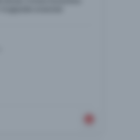
ili olarak, Fransa Konsolosu
 Yorgiyadis arasında
i