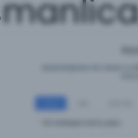
manlic
Büyü
Büyük Kütüphane; tüm dönem ve diller
araya 
Tümü
Kitap
Süreli Yayın
Tüm katalogta arama yapın...