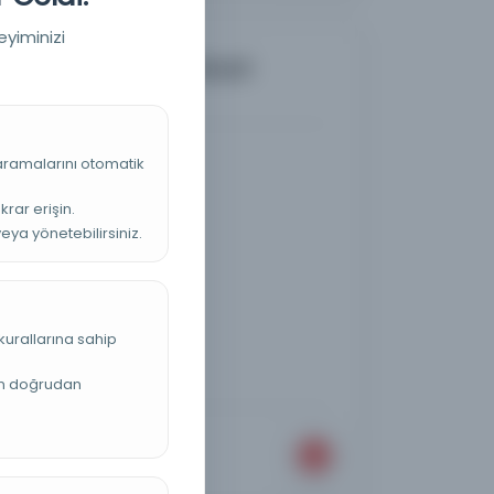
eyiminizi
nde herhangi bir vukuat
 aramalarını otomatik
i
krar erişin.
veya yönetebilirsiniz.
kurallarına sahip
an doğrudan