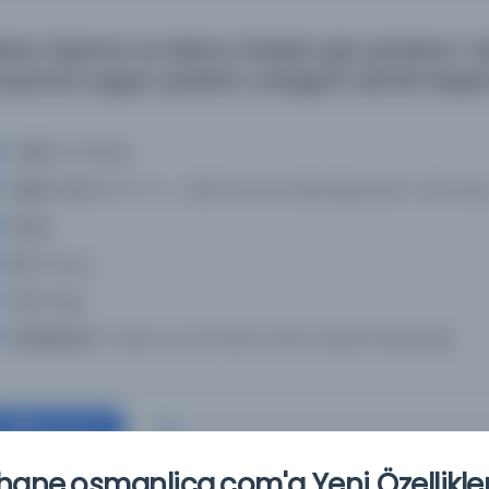
kinci, Üçüncü ve Altıncı fırkalar için Çatalca-
oyunca uygun yerlerin ordugah olarak tespit 
Tarih:
12.03.1898
Basım Yeri:
110-9-1-4 - Milli Savunma Bakanlığı Askeri Tarih Arşiv
Konu:
Dil:
Türkçe
Tür:
Belge
Kütüphane:
Türkiye Cumhuriyeti Devlet Arşivleri Başkanlığı
Devam
ane.osmanlica.com'a Yeni Özellikler