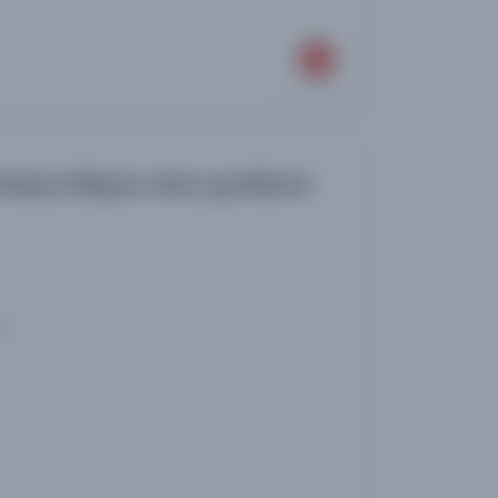
dusu ihtiyacı olan çarıkların
i