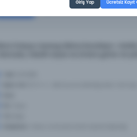
Giriş Yap
Ücretsiz Kayıt 
Devam
kinci Orduya mensup Birinci Karahisar-ı Sah
evcudu, misafir sayısı ve ümera görev ve yerle
Tarih:
19.03.1898
Basım Yeri:
110-9-1-4 - Milli Savunma Bakanlığı Askeri Tarih Arşiv
Konu:
Dil:
Türkçe
Tür:
Belge
Kütüphane:
Türkiye Cumhuriyeti Devlet Arşivleri Başkanlığı