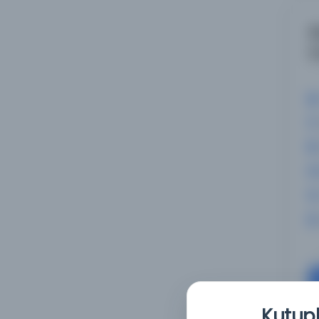
İ
b
Kutuph