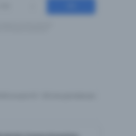
Ara
Diller
ş olduğunuz anahtar kelimeleri
için İngilizce yazılışlarıyla
348 sonuçtan 101 - 200 arası gösteriliyor
için