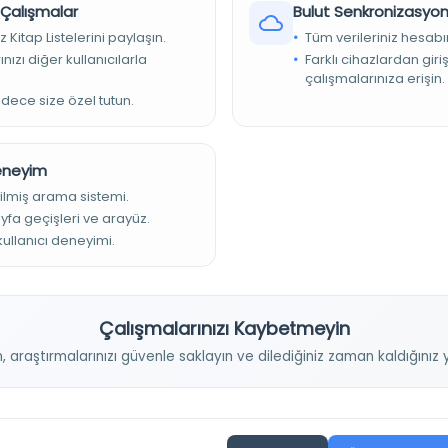
r Çalışmalar
Bulut Senkronizasyo
z Kitap Listelerini paylaşın.
Tüm verileriniz hesabı
nızı diğer kullanıcılarla
Farklı cihazlardan giri
lasonya Ordusuna mensup; Katerin (Katerini, 
çalışmalarınıza erişin.
adece size özel tutun.
omenik (Domeniko, Domenitza), Litehor (Lito
evki hastanelerine gelip giden, vefat eden,
ahallere gönderilen efradı gösterir cetveller
Deneyim
ilmiş arama sistemi.
ayfa geçişleri ve arayüz.
Tarih:
13.01.1898
 kullanıcı deneyimi.
Basım Yeri:
110-9-1-4 - Milli Savunma Bakanlığı Askeri Tarih Arşiv
Konu:
Çalışmalarınızı Kaybetmeyin
Dil:
Türkçe
n, araştırmalarınızı güvenle saklayın ve dilediğiniz zaman kaldığını
Tür:
Belge
Kütüphane:
Türkiye Cumhuriyeti Devlet Arşivleri Başkanlığı