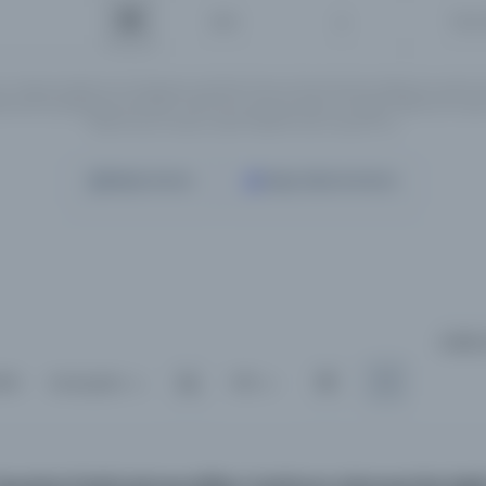
İsim
Tüm 
ın Türkçe, İngilizce ve Arapçaya çevirileri henüz tamamlanmadığı için, girmi
rnatif yazılışlarıyla yeniden aramanızı tavsiye ederiz. Örneğin "Mahmut Yesari" 
"Mahmoud Yasary" yada "Makhmoud Yessari" vb..
Detaylı Arama
Yapay Zeka ile Arama
3,982,
ala :
Varsayılan
100