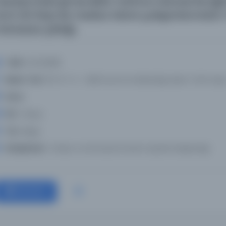
esalya'daki şimendifer hattının idaresi ile ilg
ont dö Rojo ile mezkur idare çalışanlarından
ünazaa çıktığı.
Tarih:
12.03.1898
Basım Yeri:
110-9-1-4 - Milli Savunma Bakanlığı Askeri Tarih Arşiv
Konu:
Dil:
Türkçe
Tür:
Belge
Kütüphane:
Türkiye Cumhuriyeti Devlet Arşivleri Başkanlığı
Devam