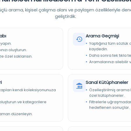
lü arama, kişisel çalışma alanı ve paylaşım özellikleriyle den
geliştirdik.
atarköy ve Yenişehir bölgelerinde bir gün içi
eydana gelmediği.
abı
Arama Geçmişi
 yapın.
Yaptığınız tüm sözlük
Tarih:
20.12.1897
kaydedin.
nızı oluşturun.
Basım Yeri:
110-9-1-4 - Milli Savunma Bakanlığı Askeri Tarih Arşiv
Daha sonra tek tıkla te
ize özel saklansın.
Aramalarınızı silebilir 
Konu:
Dil:
Türkçe
i
Sanal Kütüphaneler
Tür:
Belge
kitapları kendi koleksiyonunuza
Özelleştirilmiş arama 
Kütüphane:
Türkiye Cumhuriyeti Devlet Arşivleri Başkanlığı
özel kütüphaneler.
e oluşturun ve kategorilere
Filtrelerle uğraşmad
hedeflenen sonuçlar.
zaman düzenleyin.
Devam