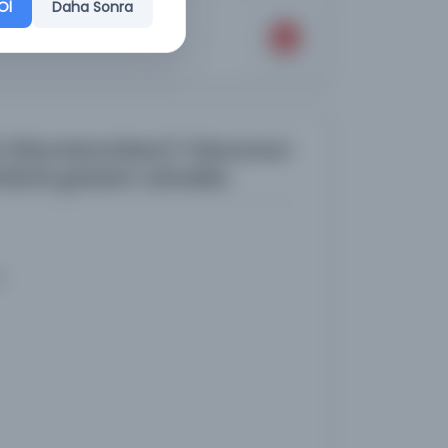
Ol
Daha Sonra
ib (Afyonkarahisar) Taburunun
rini gösterir cetveller.
i