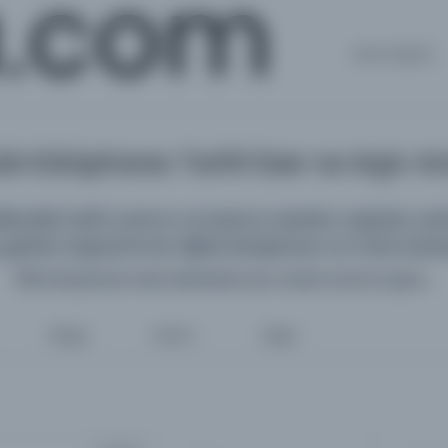
a.com
Ana Sayfa
k Kütüphane: Tarihî Eser ve Arşiv 
deki tarihî yazma ve basma eserleri, arşivleri, süreli
getiren kapsamlı bir dijital kütüphane ve meta kata
198 kütüphane web sitesinde aynı anda arama yapın...
Belge
Resim
Diğer