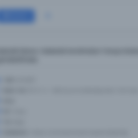
Devam
elanik İdare-i Askerisi tarafından Yanya Kolar
önderilmesi.
Tarih:
16.01.1897
Basım Yeri:
110-9-1-4 - Milli Savunma Bakanlığı Askeri Tarih Arşiv
Konu:
Dil:
Türkçe
Tür:
Belge
Kütüphane:
Türkiye Cumhuriyeti Devlet Arşivleri Başkanlığı