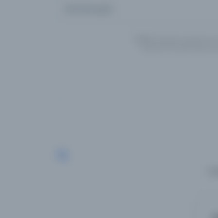
Aramanızı girin...
UYARI:
Veritabanı kayıtlarımız
İngilizce/Türkçe/Arapça alte
Loading...
Sır