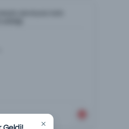
Velestin demiryolu hattı
edildiği.
i
 Geldi!