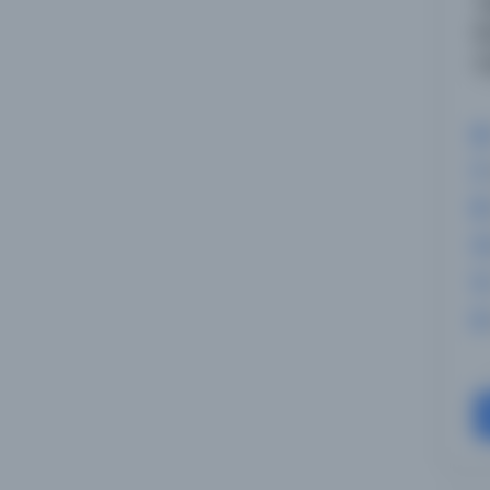
T
K
m