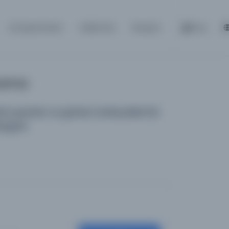
Kütüphaneler
Hakkında
İletişim
Giriş
Arama
 yayınları ve görsel materyalleri bir
logdur.