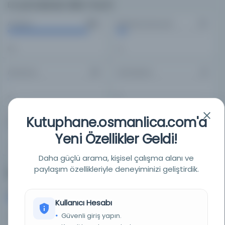
En Çok Kullanılan Diller (Top 5)
Arapça
Belirlenmemiş dil
603
77
86%
11%
Almanca
Osmanlıca
10
6
1%
1%
Kutuphane.osmanlica.com'a
Farsça
6
Yeni Özellikler Geldi!
1%
Daha güçlü arama, kişisel çalışma alanı ve
paylaşım özellikleriyle deneyiminizi geliştirdik.
Eser Türleri
Doküman
Diğer
686
0
Kullanıcı Hesabı
Güvenli giriş yapın.
98%
0%