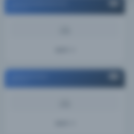
Universitätsbibliothek Erfurt
#4
Germany
KAYNAK
21.12%
Ayrıntı
Stadtarchiv Erfurt
#5
Germany
KAYNAK
0.00%
Ayrıntı