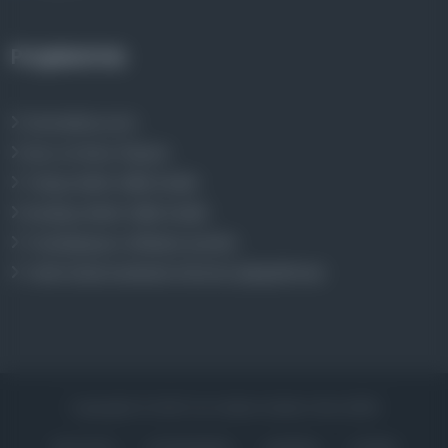
Projelerimiz
Osmanlica.com
Aruz ve Hece Ölçüsü
Türkçe Metin Sıklık Analizi
Kazakça Metin Sıklık Analizi
Transkripsiyon Alfabesi Çevirisi
Tarihi Dokümanlarda Görüntü İyileştirilmesi
Copyrights © 2026 Tüm Hakları Saklıdır. Mina ARGE