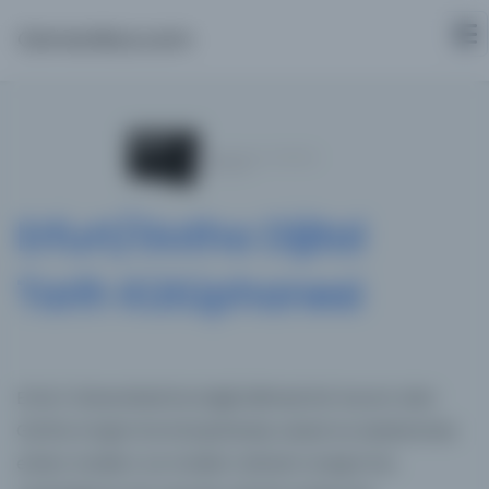
Osmanlica.com
Erfurt/Gotha Dijital
Tarih Kütüphanesi
Erfurt Üniversitesi'ne bağlı bilimsel bir kurum olan
Gotha Araştırma Kütüphanesi, ulusal ve uluslararası
erken modern ve modern dönem araştırma