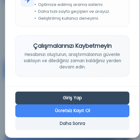
Optimize edilmiş arama sistemi.
Daha hızlı sayfa geçişleri ve arayüz.
KAYNAK
Geliştirilmiş kullanıcı deneyimi.
0.02%
Ayrıntı
Çalışmalarınızı Kaybetmeyin
Hesabınızı oluşturun, araştırmalarınızı güvenle
saklayın ve dilediğiniz zaman kaldığınız yerden
Forschungsbibliothek Gotha
#3
devam edin.
Germany
KAYNAK
78.64%
Giriş Yap
Ücretsiz Kayıt Ol
Ayrıntı
Daha Sonra