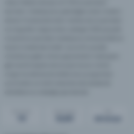
milyon fiziksel nesneyi ve 11.700 el yazmasını
barındırır. Koleksiyonun çekirdeğini, erken modern
dönem Protestanlık kültür tarihine ait el yazmaları
ve otograflar oluştururken; yaklaşık 3.500 parçalık
Oryantal el yazmaları koleksiyonu Almanya'daki en
büyük örneklerden biridir. Ayrıca 19. yüzyılda
Amerika'ya giden Alman göçmenlerin mektupları
gibi önemli arşivleri de koruyan kurum, Gotha
Araştırma Merkezi ile birlikte burs programları
yürütmekte ve tarihi mekanlarında akademik
etkinliklere ev sahipliği yapmaktadır.
Eser Sayısı
Sayfa Sayısı
Ülke
701
62,801
Almanya