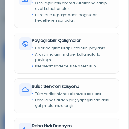
Özelleştirilmiş arama kurallarına sahip
98%
2%
özel kütüphaneler.
Filtrelerle uğraşmadan doğrudan
Kütüphaneler
hedeflenen sonuçlar.
Paylaşılabilir Çalışmalar
Hazırladığınız Kitap Listelerini paylaşın.
Landesarchiv Thüringen - Staatsarchiv Gotha
#1
Araştırmalarınızı diğer kullanıcılarla
Germany
paylaşın.
İsterseniz sadece size özel tutun.
KAYNAK
0.22%
Bulut Senkronizasyonu
Tüm verileriniz hesabınızda saklanır.
Ayrıntı
Farklı cihazlardan giriş yaptığınızda aynı
çalışmalarınıza erişin.
Augustinerbibliothek Gotha
#2
Daha Hızlı Deneyim
Germany