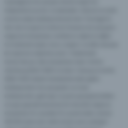
topluluğunun bir parçası olarak araştırma
faaliyetlerini yürütür ve destekler. Kültürel ve tarihi
öneme sahip koleksiyonlarıyla hem Thüringen'in
hem de Avrupa'nın kültürel mirasının bir parçasını
oluşturan kütüphane; varlıklarını orijinal ve dijital
formatlarda toplar, korur, araştırır ve bilim dünyası
ile toplumun erişimine sunar. Friedenstein
Sarayı'nda yer alan kütüphane; Saxe-Gotha-
Altenburg (1640-1825) ve Saxe-Coburg ve Gotha
(1826-1945) düklük hanedanlarından gelen
koleksiyonların bir parçasıdır ve müze
koleksiyonları, gizli arşiv ve park peyzajı ile birlikte
Avrupa çapında benzersiz bir bütünlük oluşturur.
Kütüphane, 16. yüzyıldan 19. yüzyıla kadar uzanan
350.000 baskı eser dahil olmak üzere yaklaşık 1