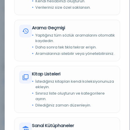
Kendi hesabınızı oluşturun.
Verileriniz size özel saklansın.
Resim
Kitap
0
15
0%
2%
Arama Geçmişi
Yaptığınız tüm sözlük aramalarını otomatik
Süreli Yayın
0
kaydedin.
Daha sonra tek tıkla tekrar erişin.
0%
Aramalarınızı silebilir veya yönetebilirsiniz.
Dijitalleştirme Durumu
Kitap Listeleri
Dijitalleştirilmiş
Dijitalleştirilmemiş
701
0
İstediğiniz kitapları kendi koleksiyonunuza
ekleyin.
100%
0%
Sınırsız liste oluşturun ve kategorilere
ayırın.
Dilediğiniz zaman düzenleyin.
Yazma vs. Basma
Yazma
Basma
686
15
Sanal Kütüphaneler