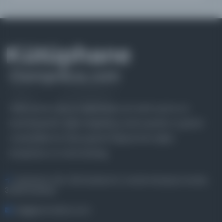
Farklı dönem, dil ve coğrafyalara ait tarihî yazma ve
basma eserleri, arşiv belgelerini, süreli yayınları ve görsel
materyalleri bir araya getiren kapsamlı bir dijital
kütüphane ve meta katalog.
Entertech Ofis: 322 İstanbul Ün. Avcılar Kampüsü Avcılar,
34320 İstanbul
bilgi@osmanlica.com